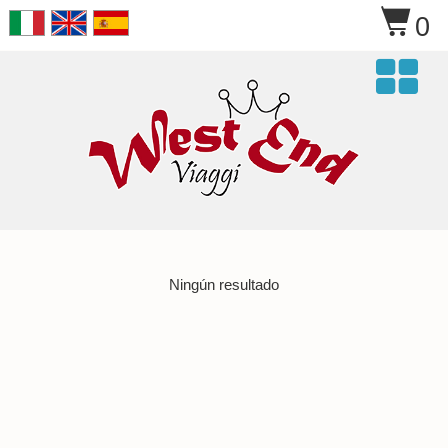
$
0

Ningún resultado