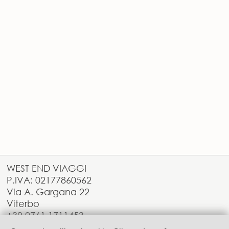
WEST END VIAGGI
P.IVA: 02177860562
Via A. Gargana 22
Viterbo
+39.0761.1711453
info@westendviaggi.com