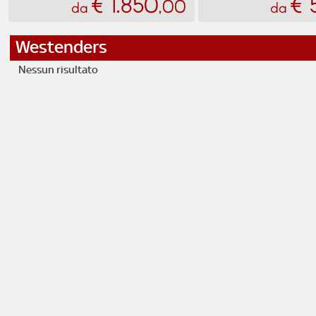
€ 1.850
€ 
,00
da
da
Westenders
Nessun risultato