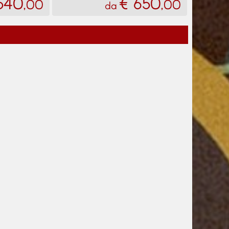
540
€ 650
,00
,00
da