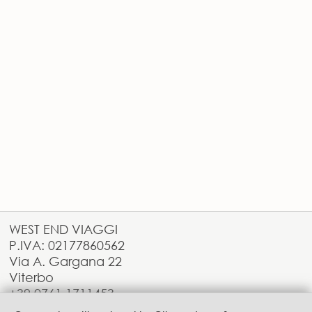
WEST END VIAGGI
P.IVA: 02177860562
Via A. Gargana 22
Viterbo
+39.0761.1711453
info@westendviaggi.com