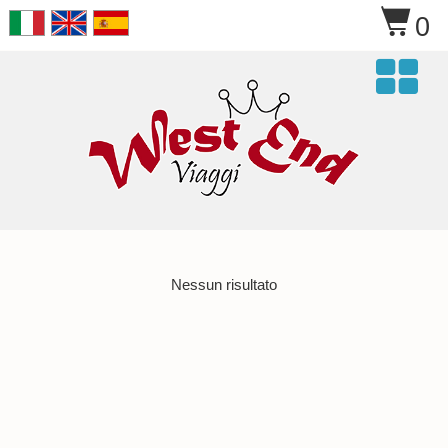
$
0

Nessun risultato