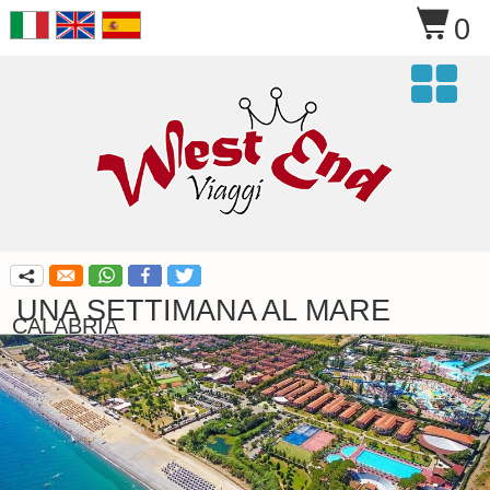
$
0

q
UNA SETTIMANA AL MARE
CALABRIA