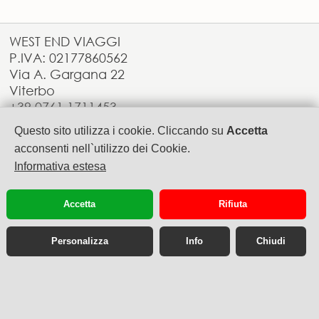
WEST END VIAGGI
P.IVA: 02177860562
Via A. Gargana 22
Viterbo
+39.0761.1711453
info@westendviaggi.com
Questo sito utilizza i cookie. Cliccando su
Accetta
acconsenti nell`utilizzo dei Cookie.
Informativa estesa
Accetta
Rifiuta
Personalizza
Info
Chiudi
Sito web desktop