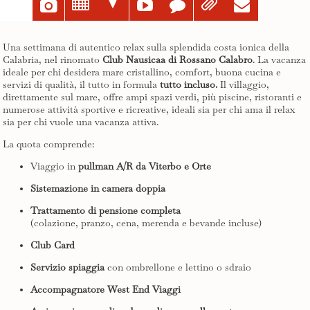
u
;
=





Una settimana di autentico relax sulla splendida costa ionica della
Calabria, nel rinomato
Club Nausicaa di Rossano Calabro
. La vacanza
ideale per chi desidera mare cristallino, comfort, buona cucina e
servizi di qualità, il tutto in formula
tutto incluso.
Il villaggio,
direttamente sul mare, offre ampi spazi verdi, più piscine, ristoranti e
numerose attività sportive e ricreative, ideali sia per chi ama il relax
sia per chi vuole una vacanza attiva.
La quota comprende:
Viaggio in
pullman A/R da Viterbo e Orte
Sistemazione in camera doppia
Trattamento di pensione completa
(colazione, pranzo, cena, merenda e bevande incluse)
Club Card
Servizio spiaggia
con ombrellone e lettino o sdraio
Accompagnatore West End Viaggi