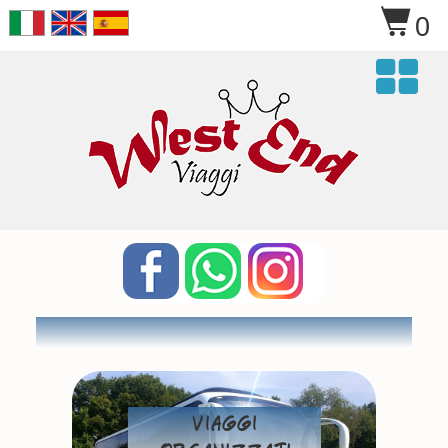
$
0

Viaggi