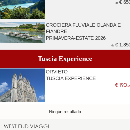
€ 65
de
CROCIERA FLUVIALE OLANDA E
FIANDRE
PRIMAVERA-ESTATE 2026
€ 1.85
de
Tuscia Experience
ORVIETO
TUSCIA EXPERIENCE
€ 190
,0
Ningún resultado
WEST END VIAGGI